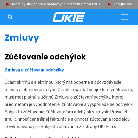
Aktuálny stav prípravy nápravných opatrení v rámci VDT
Verejné konzu
VYHĽADÁVANIE...
Zat
Zmluvy
Zúčtovanie odchýlok
Zmluva o zúčtovaní odchýlky
Účastník trhu s elektrinou, ktorý má odberné a odovzdávacie
miesta alebo merania typu C a chce sa stať subjektom zúčtovania,
musí mať platnú a účinnú Zmluvu o zúčtovaní odchýlky, ktorej
predmetom je vyhodnotenie, zúčtovanie a vysporiadanie odchýlok
Subjektu zúčtovania Zúčtovateľom odchýlok v zmysle Pravidiel
trhu, činnosť centrálnej fakturácie a činnosť zúčtovania rozdielov
je vykonávaná pre Subjekt zúčtovania zo strany OKTE, a.s.