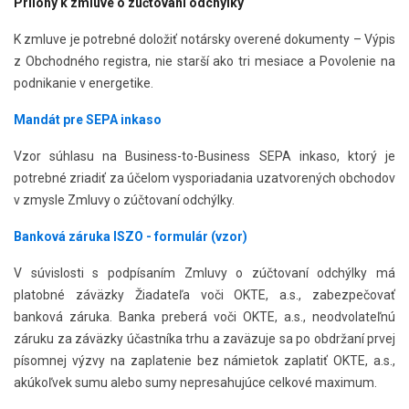
Prílohy k zmluve o zúčtovaní odchýlky
K zmluve je potrebné doložiť notársky overené dokumenty – Výpis
z Obchodného registra, nie starší ako tri mesiace a Povolenie na
podnikanie v energetike.
Mandát pre SEPA inkaso
Vzor súhlasu na Business-to-Business SEPA inkaso, ktorý je
potrebné zriadiť za účelom vysporiadania uzatvorených obchodov
v zmysle Zmluvy o zúčtovaní odchýlky.
Banková záruka ISZO - formulár (vzor)
V súvislosti s podpísaním Zmluvy o zúčtovaní odchýlky má
platobné záväzky Žiadateľa voči OKTE, a.s., zabezpečovať
banková záruka. Banka preberá voči OKTE, a.s., neodvolateľnú
záruku za záväzky účastníka trhu a zaväzuje sa po obdržaní prvej
písomnej výzvy na zaplatenie bez námietok zaplatiť OKTE, a.s.,
akúkoľvek sumu alebo sumy nepresahujúce celkové maximum.