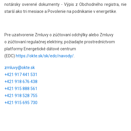
notársky overené dokumenty - Výpis z Obchodného registra, nie
starší ako tri mesiace a Povolenie na podnikanie v energetike.
Pre uzatvorenie Zmluvy o zúčtovaní odchýlky alebo Zmluvy
o zúčtovaní regulačnej elektriny, požiadajte prostredníctvom
platformy Energetické dátové centrum
(EDC)
https://okte.sk/sk/edc/navody/
.
zmluvy@okte.sk
+421 917 441 531
+421 918 676 438
+421 915 888 561
+421 918 528 755
+421 915 695 730