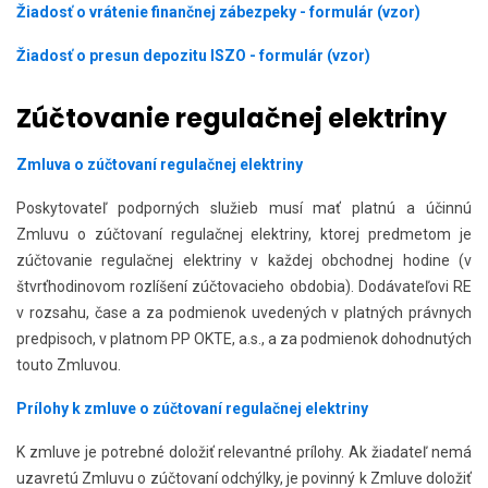
Žiadosť o vrátenie finančnej zábezpeky - formulár (vzor)
Žiadosť o presun depozitu ISZO - formulár (vzor)
Zúčtovanie regulačnej elektriny
Zmluva o zúčtovaní regulačnej elektriny
Poskytovateľ podporných služieb musí mať platnú a účinnú
Zmluvu o zúčtovaní regulačnej elektriny, ktorej predmetom je
zúčtovanie regulačnej elektriny v každej obchodnej hodine (v
štvrťhodinovom rozlíšení zúčtovacieho obdobia). Dodávateľovi RE
v rozsahu, čase a za podmienok uvedených v platných právnych
predpisoch, v platnom PP OKTE, a.s., a za podmienok dohodnutých
touto Zmluvou.
Prílohy k zmluve o zúčtovaní regulačnej elektriny
K zmluve je potrebné doložiť relevantné prílohy. Ak žiadateľ nemá
uzavretú Zmluvu o zúčtovaní odchýlky, je povinný k Zmluve doložiť