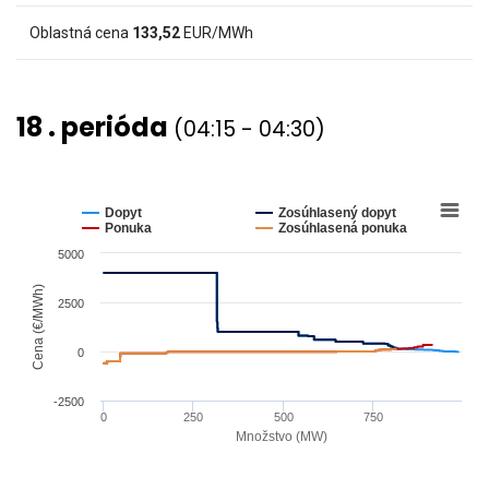
(€/MWh)
Oblastná cena
133,52
EUR/MWh
and
values.
View
18 . perióda
(04:15 - 04:30)
as
data
table.
Chart
Line
chart
Dopyt
Zosúhlasený dopyt
graphic.
with
Ponuka
Zosúhlasená ponuka
4
5000
lines.
The
Cena (€/MWh)
2500
chart
has
0
1
X
-2500
0
250
500
750
axis
Množstvo (MW)
displaying
End
Množstvo