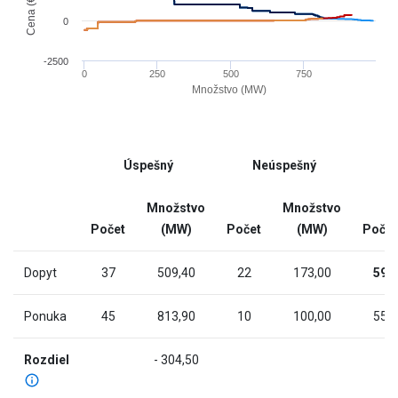
Cena (€/MWh)
has
0
1
X
-2500
0
250
500
750
axis
Množstvo (MW)
displaying
End
Množstvo
of
(MW).
interactive
Range:
Úspešný
Neúspešný
chart
-9.869
to
Množstvo
Množstvo
996.769.
Počet
(MW)
Počet
(MW)
Počet
The
chart
Dopyt
37
509,40
22
173,00
59
has
2
Ponuka
45
813,90
10
100,00
55
Y
axes
Rozdiel
- 304,50
displaying
Cena