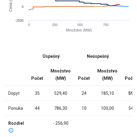
has
0
1
X
-2500
0
250
500
750
axis
Množstvo (MW)
displaying
End
Množstvo
of
(MW).
interactive
Range:
Úspešný
Neúspešný
chart
-9.714
to
Množstvo
Množstvo
981.114.
Počet
(MW)
Počet
(MW)
Počet
The
chart
Dopyt
35
529,40
24
185,10
59
has
2
Ponuka
44
786,30
10
100,00
54
Y
axes
Rozdiel
- 256,90
displaying
Cena