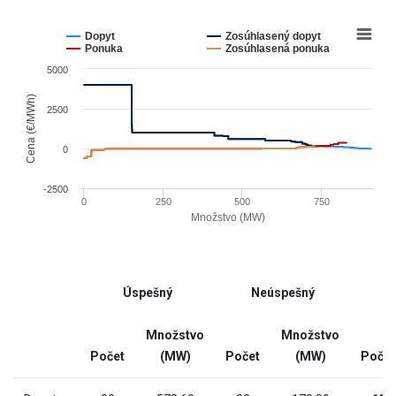
table.
Chart
Line
chart
Dopyt
Zosúhlasený dopyt
graphic.
with
Ponuka
Zosúhlasená ponuka
4
5000
lines.
The
Cena (€/MWh)
2500
chart
has
0
1
X
-2500
0
250
500
750
axis
Množstvo (MW)
displaying
End
Množstvo
of
(MW).
interactive
Range:
Úspešný
Neúspešný
chart
-9.052999999999999
to
Množstvo
Množstvo
914.353.
Počet
(MW)
Počet
(MW)
Počet
The