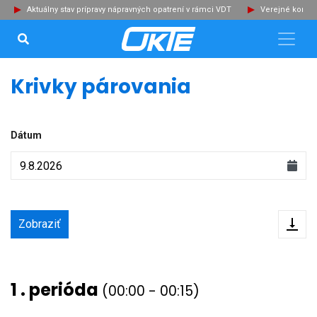
Aktuálny stav prípravy nápravných opatrení v rámci VDT
Verejné konzultá
VYHĽADÁVANIE...
Zat
Krivky párovania
Dátum
Exp
1 . perióda
(00:00 - 00:15)