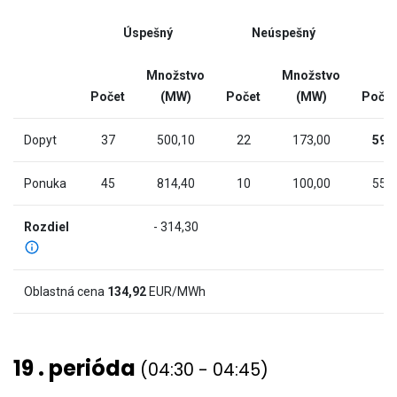
of
(MW).
interactive
Range:
Úspešný
Neúspešný
chart
-9.874
to
Množstvo
Množstvo
997.274.
Počet
(MW)
Počet
(MW)
Počet
The
chart
Dopyt
37
500,10
22
173,00
59
has
2
Ponuka
45
814,40
10
100,00
55
Y
axes
Rozdiel
- 314,30
displaying
Cena
(€/MWh)
Oblastná cena
134,92
EUR/MWh
and
values.
View
19 . perióda
(04:30 - 04:45)
as