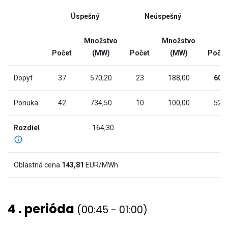
(MW).
interactive
Range:
Úspešný
Neúspešný
chart
-9.225
to
Množstvo
Množstvo
931.725.
Počet
(MW)
Počet
(MW)
Počet
The
chart
Dopyt
37
570,20
23
188,00
60
has
2
Ponuka
42
734,50
10
100,00
52
Y
axes
Rozdiel
- 164,30
displaying
Cena
(€/MWh)
Oblastná cena
143,81
EUR/MWh
and
values.
View
4 . perióda
(00:45 - 01:00)
as
data