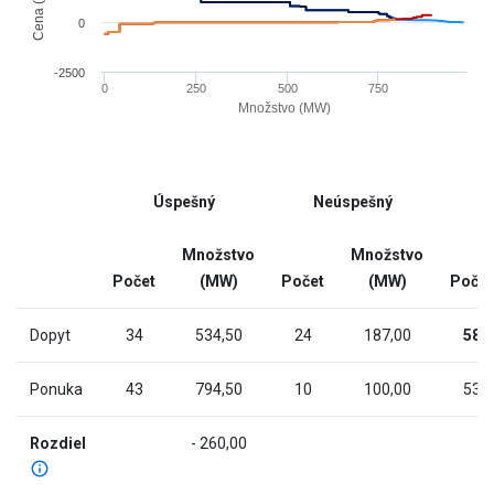
has
0
1
X
-2500
0
250
500
750
axis
Množstvo (MW)
displaying
End
Množstvo
of
(MW).
interactive
Range:
Úspešný
Neúspešný
chart
-9.815
to
Množstvo
Množstvo
991.315.
Počet
(MW)
Počet
(MW)
Počet
The
chart
Dopyt
34
534,50
24
187,00
58
has
2
Ponuka
43
794,50
10
100,00
53
Y
axes
Rozdiel
- 260,00
displaying
Cena