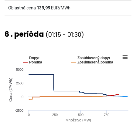
(€/MWh)
Oblastná cena
139,99
EUR/MWh
and
values.
View
6 . perióda
(01:15 - 01:30)
as
data
table.
Chart
Line
chart
Dopyt
Zosúhlasený dopyt
graphic.
with
Ponuka
Zosúhlasená ponuka
4
5000
lines.
The
Cena (€/MWh)
2500
chart
has
0
1
X
-2500
0
250
500
750
axis
Množstvo (MW)
displaying
End
Množstvo
of