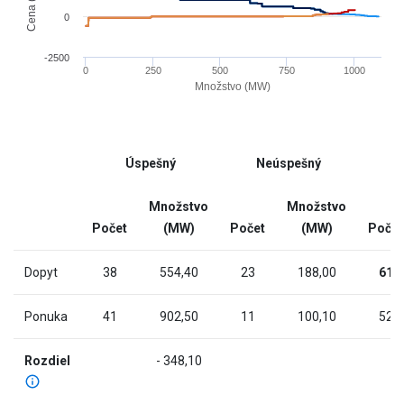
has
0
1
X
-2500
0
250
500
750
1000
axis
Množstvo (MW)
displaying
End
Množstvo
of
(MW).
interactive
Range:
Úspešný
Neúspešný
chart
-10.905
to
Množstvo
Množstvo
1101.405.
Počet
(MW)
Počet
(MW)
Počet
The
chart
Dopyt
38
554,40
23
188,00
61
has
2
Ponuka
41
902,50
11
100,10
52
Y
axes
Rozdiel
- 348,10
displaying
Cena