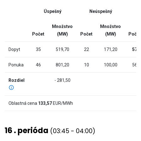
(MW).
interactive
Range:
Úspešný
Neúspešný
chart
-9.724
to
Množstvo
Množstvo
982.124.
Počet
(MW)
Počet
(MW)
Počet
The
chart
Dopyt
35
519,70
22
171,20
57
has
2
Ponuka
46
801,20
10
100,00
56
Y
axes
Rozdiel
- 281,50
displaying
Cena
(€/MWh)
Oblastná cena
133,57
EUR/MWh
and
values.
View
16 . perióda
(03:45 - 04:00)
as