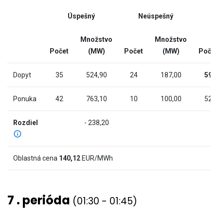
(MW).
interactive
Range:
Úspešný
Neúspešný
chart
-9.501000000000001
to
Množstvo
Množstvo
959.601.
Počet
(MW)
Počet
(MW)
Počet
The
chart
Dopyt
35
524,90
24
187,00
59
has
2
Ponuka
42
763,10
10
100,00
52
Y
axes
Rozdiel
- 238,20
displaying
Cena
(€/MWh)
Oblastná cena
140,12
EUR/MWh
and
values.
View
7 . perióda
(01:30 - 01:45)
as
data