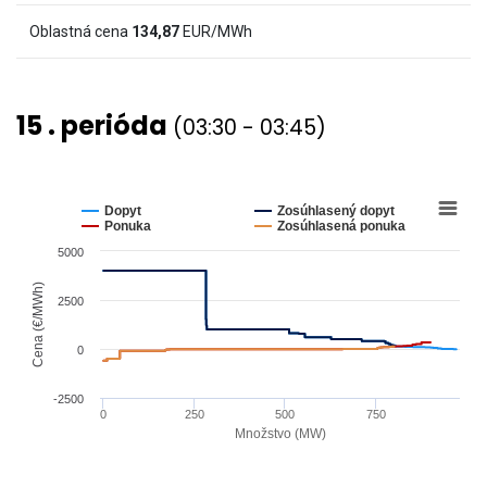
(€/MWh)
Oblastná cena
134,87
EUR/MWh
and
values.
View
15 . perióda
(03:30 - 03:45)
as
data
table.
Chart
Line
chart
Dopyt
Zosúhlasený dopyt
graphic.
with
Ponuka
Zosúhlasená ponuka
4
5000
lines.
The
Cena (€/MWh)
2500
chart
has
0
1
X
-2500
0
250
500
750
axis
Množstvo (MW)
displaying
End
Množstvo
of