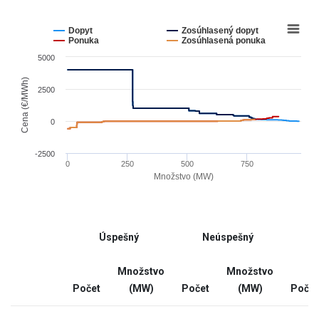
data
table.
Chart
Line
chart
Dopyt
Zosúhlasený dopyt
graphic.
with
Ponuka
Zosúhlasená ponuka
4
5000
lines.
The
Cena (€/MWh)
2500
chart
has
0
1
X
-2500
0
250
500
750
axis
Množstvo (MW)
displaying
End
Množstvo
of
(MW).
interactive
Range:
Úspešný
Neúspešný
chart
-9.669
to
Množstvo
Množstvo
976.569.
Počet
(MW)
Počet
(MW)
Počet
The