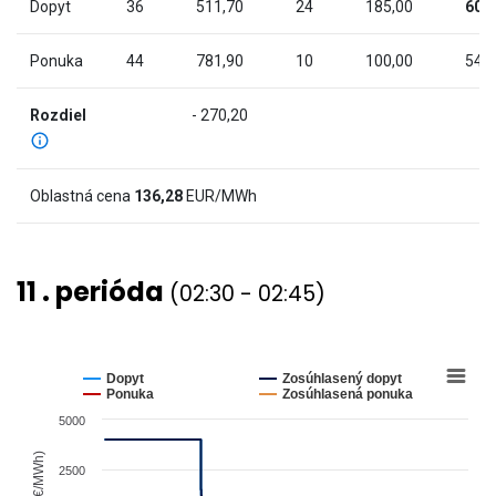
chart
Dopyt
36
511,70
24
185,00
60
has
2
Ponuka
44
781,90
10
100,00
54
Y
axes
Rozdiel
- 270,20
displaying
Cena
(€/MWh)
Oblastná cena
136,28
EUR/MWh
and
values.
View
11 . perióda
(02:30 - 02:45)
as
data
table.
Chart
Line
chart
Dopyt
Zosúhlasený dopyt
graphic.
with
Ponuka
Zosúhlasená ponuka
4
5000
lines.
The
Cena (€/MWh)
2500
chart