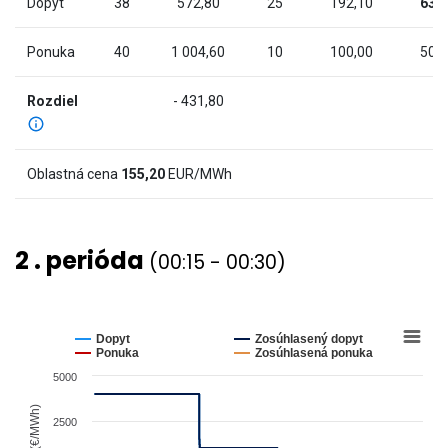
Dopyt
38
572,80
25
192,10
63
has
2
Ponuka
40
1 004,60
10
100,00
50
Y
axes
Rozdiel
- 431,80
displaying
Cena
(€/MWh)
Oblastná cena
155,20
EUR/MWh
and
values.
View
2 . perióda
(00:15 - 00:30)
as
data
table.
Chart
Line
chart
Dopyt
Zosúhlasený dopyt
graphic.
with
Ponuka
Zosúhlasená ponuka
4
5000
lines.
The
Cena (€/MWh)
2500
chart