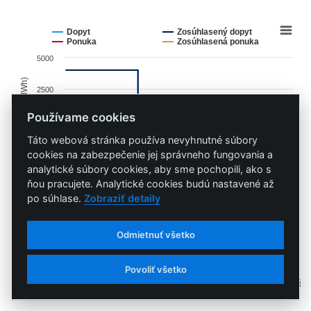
data
table.
Chart
Line
chart
Dopyt
Zosúhlasený dopyt
graphic.
with
Ponuka
Zosúhlasená ponuka
4
5000
lines.
The
Cena (€/MWh)
2500
chart
has
Používame cookies
0
1
Táto webová stránka používa nevyhnutné súbory
X
-2500
cookies na zabezpečenie jej správneho fungovania a
0
250
500
750
axis
analytické súbory cookies, aby sme pochopili, ako s
Množstvo (MW)
displaying
End
ňou pracujete. Analytické cookies budú nastavené až
po súhlase.
Zobraziť detaily
Množstvo
of
(MW).
interactive
Range:
Úspešný
Neúspešný
Odmietnuť všetko
chart
-9.887
to
Množstvo
Množstvo
Povoliť všetko
998.587.
Počet
(MW)
Počet
(MW)
Počet
The