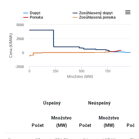
table.
Chart
Line
chart
Dopyt
Zosúhlasený dopyt
graphic.
with
Ponuka
Zosúhlasená ponuka
4
5000
lines.
The
Cena (€/MWh)
2500
chart
has
0
1
X
-2500
0
250
500
750
axis
Množstvo (MW)
displaying
End
Množstvo
of
(MW).
interactive
Range:
Úspešný
Neúspešný
chart
-9.677999999999999
to
Množstvo
Množstvo
977.478.
Počet
(MW)
Počet
(MW)
Počet
The