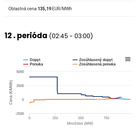
(€/MWh)
Oblastná cena
135,19
EUR/MWh
and
values.
View
12 . perióda
(02:45 - 03:00)
as
data
table.
Chart
Line
chart
Dopyt
Zosúhlasený dopyt
graphic.
with
Ponuka
Zosúhlasená ponuka
4
5000
lines.
The
Cena (€/MWh)
2500
chart
has
0
1
X
-2500
0
250
500
750
axis
Množstvo (MW)
displaying
End
Množstvo
of