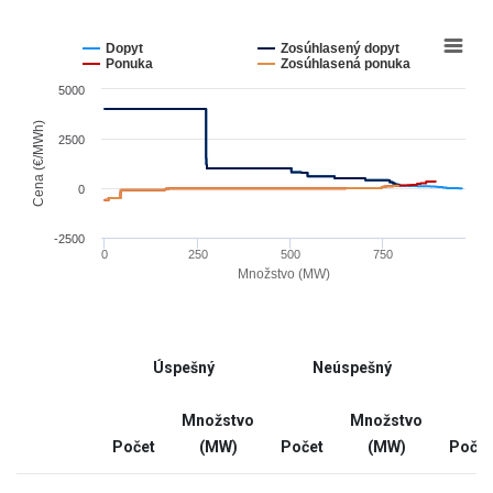
data
table.
Chart
Line
chart
Dopyt
Zosúhlasený dopyt
graphic.
with
Ponuka
Zosúhlasená ponuka
4
5000
lines.
The
Cena (€/MWh)
2500
chart
has
0
1
X
-2500
0
250
500
750
axis
Množstvo (MW)
displaying
End
Množstvo
of
(MW).
interactive
Range:
Úspešný
Neúspešný
chart
-9.623
to
Množstvo
Množstvo
971.923.
Počet
(MW)
Počet
(MW)
Počet
The