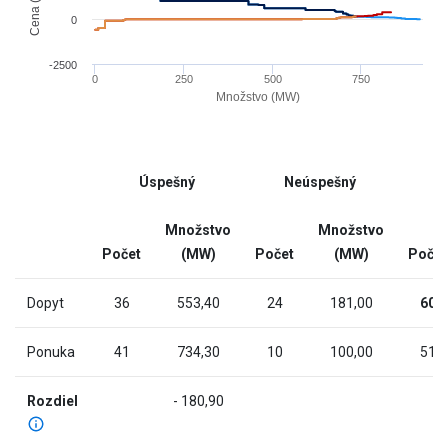
has
0
1
X
-2500
0
250
500
750
axis
Množstvo (MW)
displaying
End
Množstvo
of
(MW).
interactive
Range:
Úspešný
Neúspešný
chart
-9.153
to
Množstvo
Množstvo
924.453.
Počet
(MW)
Počet
(MW)
Počet
The
chart
Dopyt
36
553,40
24
181,00
60
has
2
Ponuka
41
734,30
10
100,00
51
Y
axes
Rozdiel
- 180,90
displaying
Cena