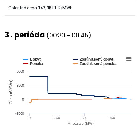
(€/MWh)
Oblastná cena
147,95
EUR/MWh
and
values.
View
3 . perióda
(00:30 - 00:45)
as
data
table.
Chart
Line
chart
Dopyt
Zosúhlasený dopyt
graphic.
with
Ponuka
Zosúhlasená ponuka
4
5000
lines.
The
Cena (€/MWh)
2500
chart
has
0
1
X
-2500
0
250
500
750
axis
Množstvo (MW)
displaying
End
Množstvo
of