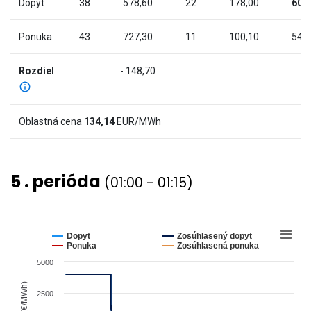
chart
Dopyt
38
578,60
22
178,00
60
has
2
Ponuka
43
727,30
11
100,10
54
Y
axes
Rozdiel
- 148,70
displaying
Cena
(€/MWh)
Oblastná cena
134,14
EUR/MWh
and
values.
View
5 . perióda
(01:00 - 01:15)
as
data
table.
Chart
Line
chart
Dopyt
Zosúhlasený dopyt
graphic.
with
Ponuka
Zosúhlasená ponuka
4
5000
lines.
The
Cena (€/MWh)
2500
chart