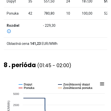
chart
Dopyt
35
551,50
24
187,00
59
has
2
Ponuka
42
780,80
10
100,00
52
Y
axes
Rozdiel
- 229,30
displaying
Cena
(€/MWh)
Oblastná cena
141,23
EUR/MWh
and
values.
View
8 . perióda
(01:45 - 02:00)
as
data
table.
Chart
Line
chart
Dopyt
Zosúhlasený dopyt
graphic.
with
Ponuka
Zosúhlasená ponuka
4
5000
lines.
The
Cena (€/MWh)
2500
chart