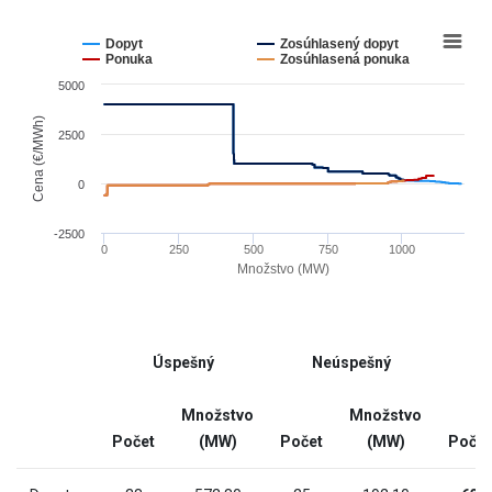
Chart
Line
chart
Dopyt
Zosúhlasený dopyt
graphic.
with
Ponuka
Zosúhlasená ponuka
4
5000
lines.
The
Cena (€/MWh)
2500
chart
has
0
1
X
-2500
0
250
500
750
1000
axis
Množstvo (MW)
displaying
End
Množstvo
of
(MW).
interactive
Range:
Úspešný
Neúspešný
chart
-11.967
to
Množstvo
Množstvo
1208.6670000000001.
Počet
(MW)
Počet
(MW)
Počet
The
chart