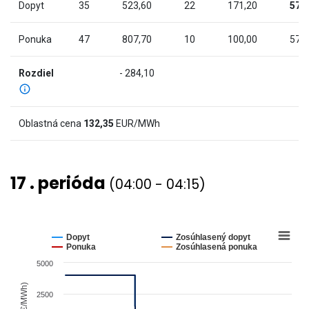
chart
Dopyt
35
523,60
22
171,20
57
has
2
Ponuka
47
807,70
10
100,00
57
Y
axes
Rozdiel
- 284,10
displaying
Cena
(€/MWh)
Oblastná cena
132,35
EUR/MWh
and
values.
View
17 . perióda
(04:00 - 04:15)
as
data
table.
Chart
Line
chart
Dopyt
Zosúhlasený dopyt
graphic.
with
Ponuka
Zosúhlasená ponuka
4
5000
lines.
The
2500
chart