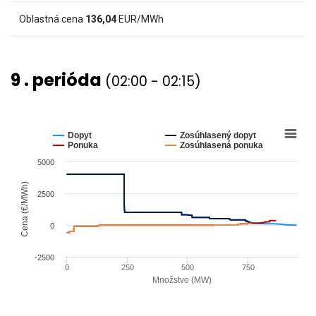
(€/MWh)
Oblastná cena
136,04
EUR/MWh
and
values.
View
9 . perióda
(02:00 - 02:15)
as
data
table.
Chart
Line
chart
Dopyt
Zosúhlasený dopyt
graphic.
with
Ponuka
Zosúhlasená ponuka
4
5000
lines.
The
Cena (€/MWh)
2500
chart
has
0
1
X
-2500
0
250
500
750
axis
Množstvo (MW)
displaying
End
Množstvo
of