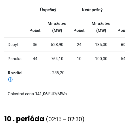
(MW).
interactive
Range:
Úspešný
Neúspešný
chart
-9.491
to
Množstvo
Množstvo
958.591.
Počet
(MW)
Počet
(MW)
Počet
The
chart
Dopyt
36
528,90
24
185,00
60
has
2
Ponuka
44
764,10
10
100,00
54
Y
axes
Rozdiel
- 235,20
displaying
Cena
(€/MWh)
Oblastná cena
141,06
EUR/MWh
and
values.
View
10 . perióda
(02:15 - 02:30)
as