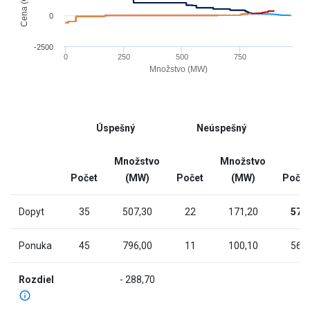
has
0
1
X
-2500
0
250
500
750
axis
Množstvo (MW)
displaying
End
Množstvo
of
(MW).
interactive
Range:
Úspešný
Neúspešný
chart
-9.672
to
Množstvo
Množstvo
976.8720000000001.
Počet
(MW)
Počet
(MW)
Počet
The
chart
Dopyt
35
507,30
22
171,20
57
has
2
Ponuka
45
796,00
11
100,10
56
Y
axes
Rozdiel
- 288,70
displaying
Cena