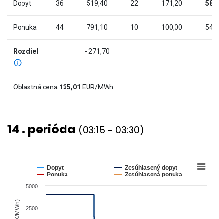
chart
Dopyt
36
519,40
22
171,20
58
has
2
Ponuka
44
791,10
10
100,00
54
Y
axes
Rozdiel
- 271,70
displaying
Cena
(€/MWh)
Oblastná cena
135,01
EUR/MWh
and
values.
View
14 . perióda
(03:15 - 03:30)
as
data
table.
Chart
Line
chart
Dopyt
Zosúhlasený dopyt
graphic.
with
Ponuka
Zosúhlasená ponuka
4
5000
lines.
The
Cena (€/MWh)
2500
chart