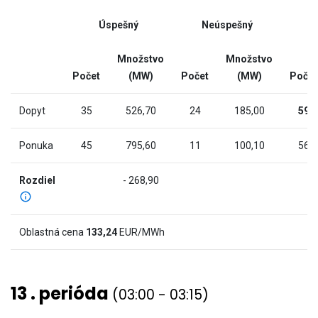
(MW).
interactive
Range:
Úspešný
Neúspešný
chart
-9.806000000000001
to
Množstvo
Množstvo
990.4060000000001.
Počet
(MW)
Počet
(MW)
Počet
The
chart
Dopyt
35
526,70
24
185,00
59
has
2
Ponuka
45
795,60
11
100,10
56
Y
axes
Rozdiel
- 268,90
displaying
Cena
(€/MWh)
Oblastná cena
133,24
EUR/MWh
and
values.
View
13 . perióda
(03:00 - 03:15)
as