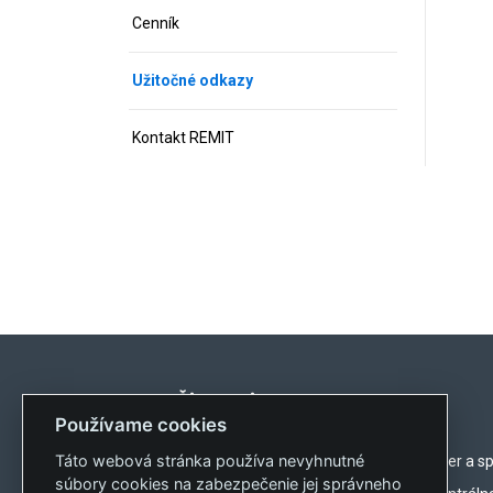
Cenník
Užitočné odkazy
Kontakt REMIT
Činnosti
Používame cookies
Táto webová stránka používa nevyhnutné
Zúčtovanie odchýlok
Zber a s
súbory cookies na zabezpečenie jej správneho