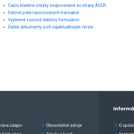
Často kladené otázky zodpovedané zo strany ACER
Dátové polia reportovaných transakcií
Vyplnené vzorové šablóny formulárov
Ďalšie dokumenty a ich najaktuálnejšie verzie
Informá
práva údajov
Obnoviteľné zdroje
O spolo