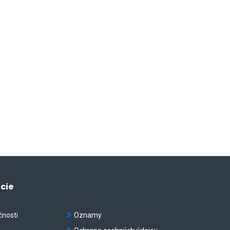
cie
čnosti
Oznamy