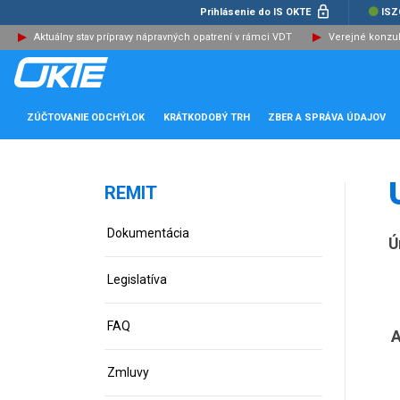
Prihlásenie do IS OKTE
ISZ
Aktuálny stav prípravy nápravných opatrení v rámci VDT
Verejné konzu
ZÚČTOVANIE ODCHÝLOK
KRÁTKODOBÝ TRH
ZBER A SPRÁVA ÚDAJOV
REMIT
Dokumentácia
Ú
Legislatíva
FAQ
A
Zmluvy