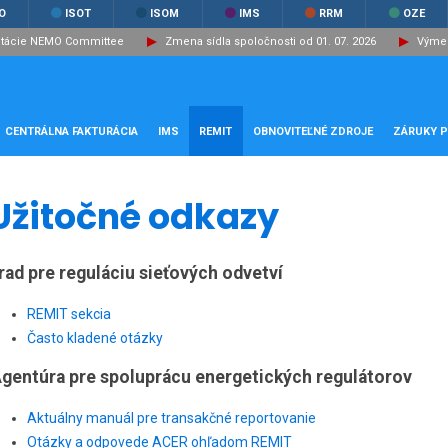
O
ISOT
ISOM
IMS
RRM
OZE
ltácie NEMO Committee
Zmena sídla spoločnosti od 01. 07. 2026
Výmen
CENTRÁLNA FAKTURÁCIA
IMS
REMIT
OBNOVITEĽNÉ ZDROJE
ZÁRUKY 
Užitočné odkazy
rad pre reguláciu sieťových odvetví
REMIT sekcia
Často kladené otázky
gentúra pre spoluprácu energetických regulátorov
Aktuálny manuál pre transakčné reportovanie
Otázky a odpovede ACER ohľadom REMIT