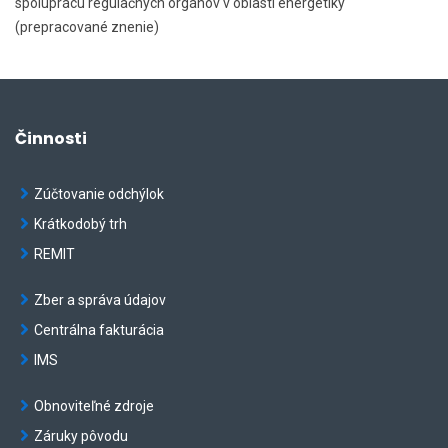
spoluprácu regulačných orgánov v oblasti energetiky
(prepracované znenie)
Činnosti
Zúčtovanie odchýlok
Krátkodobý trh
REMIT
Zber a správa údajov
Centrálna fakturácia
IMS
Obnoviteľné zdroje
Záruky pôvodu