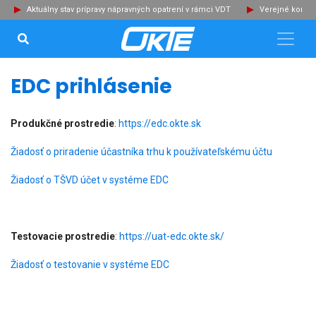
Aktuálny stav prípravy nápravných opatrení v rámci VDT
Verejné konzu
VYHĽADÁVANIE...
Zat
EDC prihlásenie
Produkčné prostredie
:
https://edc.okte.sk
Žiadosť o priradenie účastníka trhu k používateľskému účtu
Žiadosť o TŠVD účet v systéme EDC
Testovacie prostredie
:
https://uat-edc.okte.sk/
Žiadosť o testovanie v systéme EDC