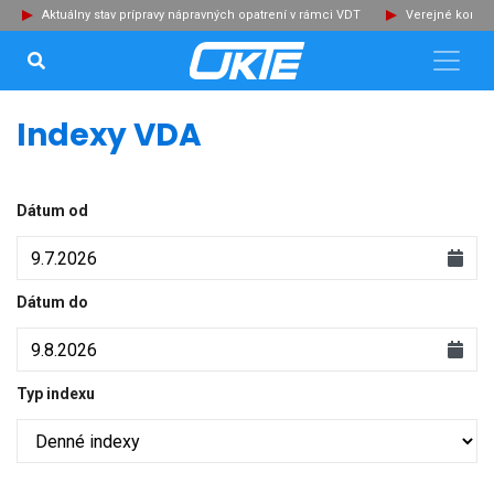
Aktuálny stav prípravy nápravných opatrení v rámci VDT
Verejné konzu
VYHĽADÁVANIE...
Zat
Indexy VDA
Dátum od
Dátum do
Typ indexu