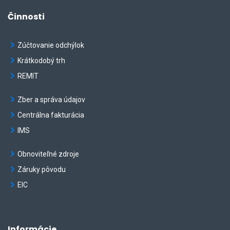
2026-
Činnosti
07-
08
16:48:00
Zúčtovanie odchýlok
to
Krátkodobý trh
2026-
REMIT
08-
08
Zber a správa údajov
07:12:00.
Centrálna fakturácia
The
chart
IMS
has
1
Obnoviteľné zdroje
Y
Záruky pôvodu
axis
EIC
displaying
Hodnota
indexu
(EUR/MWh).
Informácie