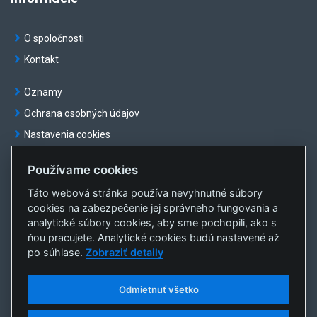
Range:
0
O spoločnosti
to
Kontakt
400.
View
Oznamy
as
Ochrana osobných údajov
data
table.
Nastavenia cookies
Používame cookies
Táto webová stránka používa nevyhnutné súbory
© OKTE, a.s. Všetky práva vyhradené
cookies na zabezpečenie jej správneho fungovania a
Vytvorila
sféra, a.s.
analytické súbory cookies, aby sme pochopili, ako s
ňou pracujete. Analytické cookies budú nastavené až
po súhlase.
Zobraziť detaily
Odmietnuť všetko