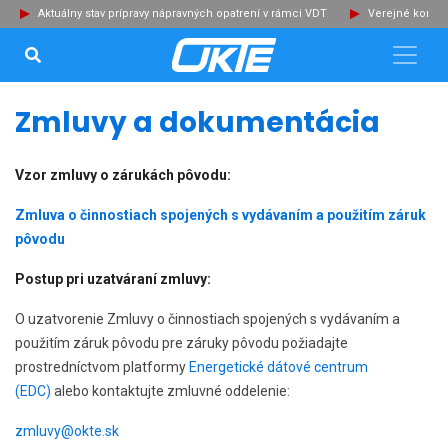
Aktuálny stav prípravy nápravných opatrení v rámci VDT
Verejné konzu
VYHĽADÁVANIE...
Zat
Zmluvy a dokumentácia
Vzor zmluvy o zárukách pôvodu:
Zmluva o činnostiach spojených s vydávaním a použitím záruk
pôvodu
Postup pri uzatváraní zmluvy:
O uzatvorenie Zmluvy o činnostiach spojených s vydávaním a
použitím záruk pôvodu pre záruky pôvodu požiadajte
prostredníctvom platformy
Energetické dátové centrum
(EDC)
alebo kontaktujte zmluvné oddelenie:
zmluvy@okte.sk