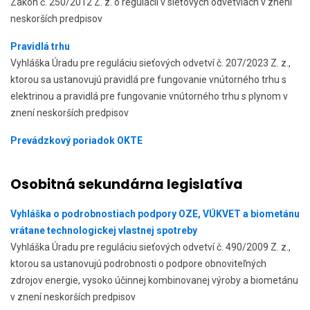
Zákon č. 250/2012 Z. z. o regulácii v sieťových odvetviach v znení
neskorších predpisov
Pravidlá trhu
Vyhláška Úradu pre reguláciu sieťových odvetví č. 207/2023 Z. z.,
ktorou sa ustanovujú pravidlá pre fungovanie vnútorného trhu s
elektrinou a pravidlá pre fungovanie vnútorného trhu s plynom v
znení neskorších predpisov
Prevádzkový poriadok OKTE
Osobitná sekundárna legislatíva
Vyhláška o podrobnostiach podpory OZE, VÚKVET a biometánu
vrátane technologickej vlastnej spotreby
Vyhláška Úradu pre reguláciu sieťových odvetví č. 490/2009 Z. z.,
ktorou sa ustanovujú podrobnosti o podpore obnoviteľných
zdrojov energie, vysoko účinnej kombinovanej výroby a biometánu
v znení neskorších predpisov