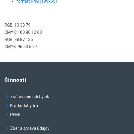
formát PNG (199x65)
RGB: 10 33 79
CMYK: 100 80 12 60
RGB: 38 87 135
CMYK: 96 53 5 27
Činnosti
Zúčtovanie odchýlok
Krátkodobý trh
REMIT
Zber a správa údajov