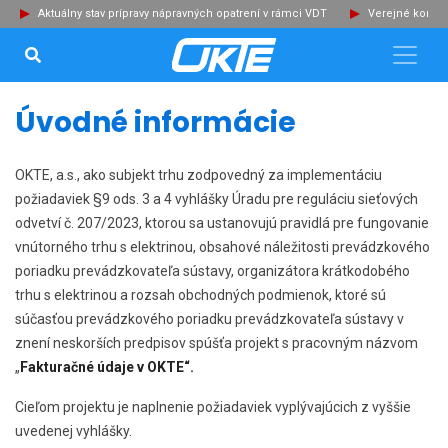
Aktuálny stav prípravy nápravných opatrení v rámci VDT
Verejné konzu
VYHĽADÁVANIE...
Zat
Úvodné informácie
OKTE, a.s., ako subjekt trhu zodpovedný za implementáciu
požiadaviek §9 ods. 3 a 4 vyhlášky Úradu pre reguláciu sieťových
odvetví č. 207/2023, ktorou sa ustanovujú pravidlá pre fungovanie
vnútorného trhu s elektrinou, obsahové náležitosti prevádzkového
poriadku prevádzkovateľa sústavy, organizátora krátkodobého
trhu s elektrinou a rozsah obchodných podmienok, ktoré sú
súčasťou prevádzkového poriadku prevádzkovateľa sústavy v
znení neskorších predpisov spúšťa projekt s pracovným názvom
„
Fakturačné údaje v OKTE“.
Cieľom projektu je naplnenie požiadaviek vyplývajúcich z vyššie
uvedenej vyhlášky.