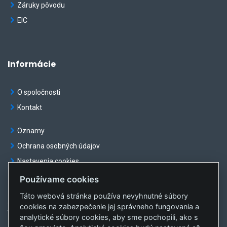
Záruky pôvodu
EIC
Informácie
O spoločnosti
Kontakt
Oznamy
Ochrana osobných údajov
Nastavenia cookies
Používame cookies
Táto webová stránka používa nevyhnutné súbory
© OKTE, a.s. Všetky práva vyhradené
cookies na zabezpečenie jej správneho fungovania a
Vytvorila
sféra, a.s.
analytické súbory cookies, aby sme pochopili, ako s