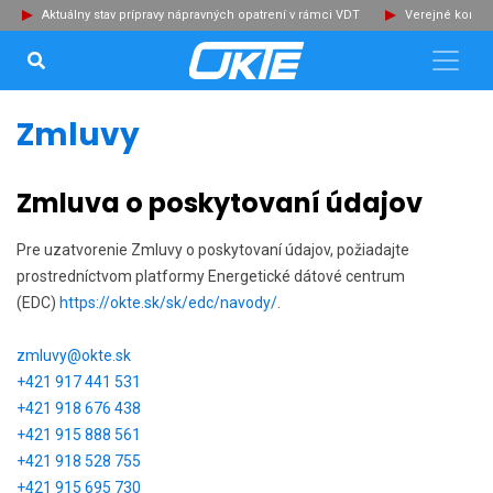
Aktuálny stav prípravy nápravných opatrení v rámci VDT
Verejné konzu
VYHĽADÁVANIE...
Zat
Zmluvy
Zmluva o poskytovaní údajov
Pre uzatvorenie Zmluvy o poskytovaní údajov,
požiadajte
prostredníctvom platformy Energetické dátové centrum
(EDC)
https://okte.sk/sk/edc/navody/
.
zmluvy@okte.sk
+421 917 441 531
+421 918 676 438
+421 915 888 561
+421 918 528 755
+421 915 695 730